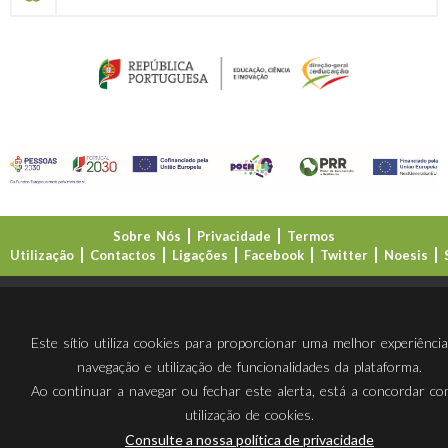
Sobre Nós
Privacidade
Termos
Utilização
Contactos
Ligações
Facebook
Twitter
Noesis
Direção-Geral da Educação (DGE)
Este sítio utiliza cookies para proporcionar uma melhor experiênci
navegação e utilização de funcionalidades da plataforma.
Ao continuar a navegar ou fechar este alerta, está a concordar c
utilização de cookies.
Consulte a nossa política de privacidade