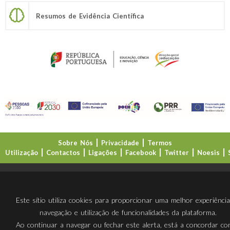
Resumos de Evidência Científica
Sobre Nós
Privacidade
Termos
Utilização
Contactos
Ligações
Facebook
Twitter
Noesis
Direção-Geral da Educação (DGE)
Este sítio utiliza cookies para proporcionar uma melhor experiênci
navegação e utilização de funcionalidades da plataforma.
Ao continuar a navegar ou fechar este alerta, está a concordar c