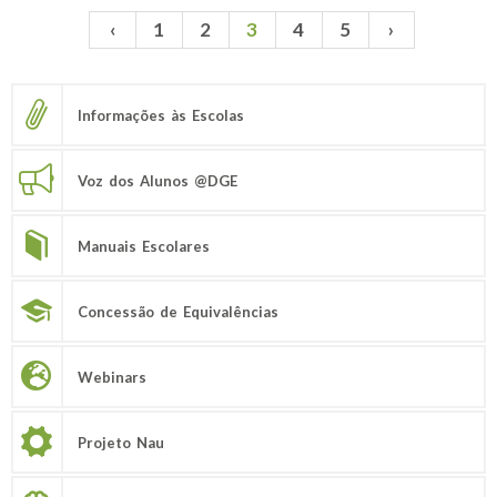
‹
1
2
3
4
5
›
Páginas
Informações às Escolas
Voz dos Alunos @DGE
Manuais Escolares
Concessão de Equivalências
Webinars
Projeto Nau