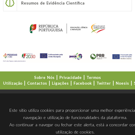
Resumos de Evidência Científica
Sobre Nós
Privacidade
Termos
Utilização
Contactos
Ligações
Facebook
Twitter
Noesis
Direção-Geral da Educação (DGE)
Este sítio utiliza cookies para proporcionar uma melhor experiênci
navegação e utilização de funcionalidades da plataforma.
Ao continuar a navegar ou fechar este alerta, está a concordar c
utilização de cookies.