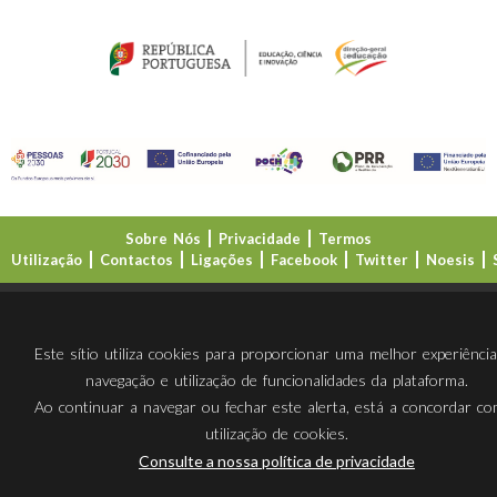
Sobre Nós
Privacidade
Termos
Utilização
Contactos
Ligações
Facebook
Twitter
Noesis
Direção-Geral da Educação (DGE)
Este sítio utiliza cookies para proporcionar uma melhor experiênci
navegação e utilização de funcionalidades da plataforma.
Ao continuar a navegar ou fechar este alerta, está a concordar c
utilização de cookies.
Consulte a nossa política de privacidade