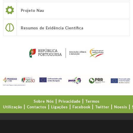
Projeto Nau
Resumos de Evidência Científica
Sobre Nós
Privacidade
Termos
Utilização
Contactos
Ligações
Facebook
Twitter
Noesis
Direção-Geral da Educação (DGE)