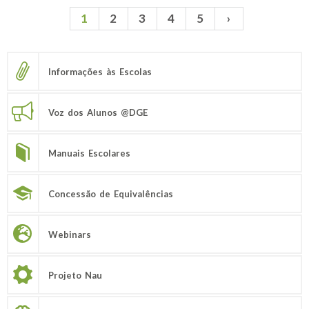
1
2
3
4
5
›
Páginas
Informações às Escolas
Voz dos Alunos @DGE
Manuais Escolares
Concessão de Equivalências
Webinars
Projeto Nau