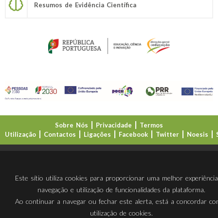
Resumos de Evidência Científica
Sobre Nós
Privacidade
Termos
Utilização
Contactos
Ligações
Facebook
Twitter
Noesis
Direção-Geral da Educação (DGE)
Este sítio utiliza cookies para proporcionar uma melhor experiênci
navegação e utilização de funcionalidades da plataforma.
Ao continuar a navegar ou fechar este alerta, está a concordar c
utilização de cookies.