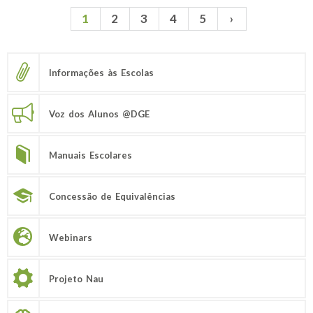
1
2
3
4
5
›
Páginas
Informações às Escolas
Voz dos Alunos @DGE
Manuais Escolares
Concessão de Equivalências
Webinars
Projeto Nau