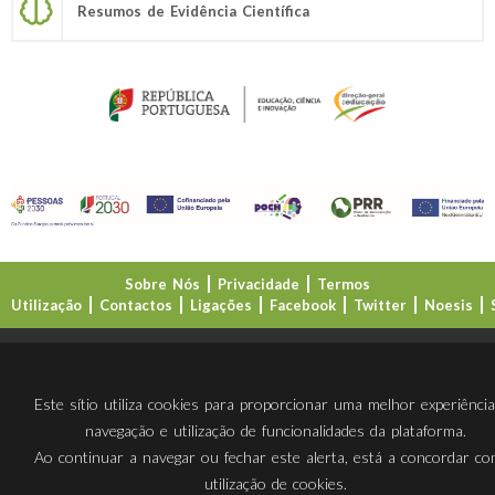
Resumos de Evidência Científica
Sobre Nós
Privacidade
Termos
Utilização
Contactos
Ligações
Facebook
Twitter
Noesis
Direção-Geral da Educação (DGE)
Este sítio utiliza cookies para proporcionar uma melhor experiênci
navegação e utilização de funcionalidades da plataforma.
Ao continuar a navegar ou fechar este alerta, está a concordar c
utilização de cookies.