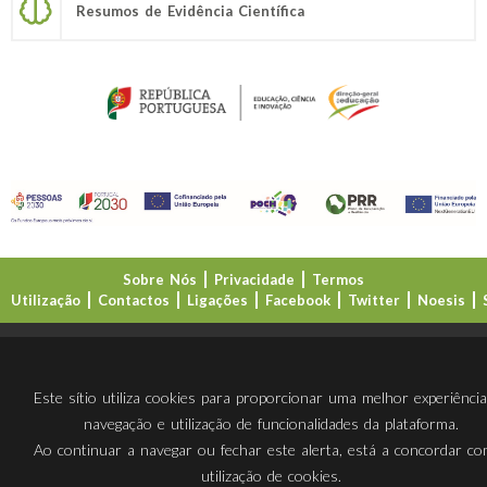
Resumos de Evidência Científica
Sobre Nós
Privacidade
Termos
Utilização
Contactos
Ligações
Facebook
Twitter
Noesis
Direção-Geral da Educação (DGE)
Este sítio utiliza cookies para proporcionar uma melhor experiênci
navegação e utilização de funcionalidades da plataforma.
Ao continuar a navegar ou fechar este alerta, está a concordar c
utilização de cookies.