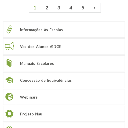
1
2
3
4
5
›
Páginas
Informações às Escolas
Voz dos Alunos @DGE
Manuais Escolares
Concessão de Equivalências
Webinars
Projeto Nau