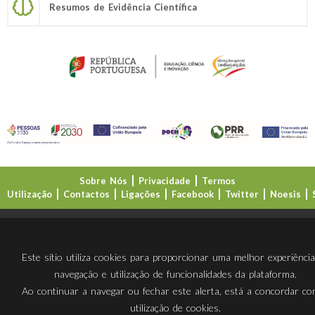
Resumos de Evidência Científica
Sobre Nós
Privacidade
Termos
Utilização
Contactos
Ligações
Facebook
Twitter
Noesis
Direção-Geral da Educação (DGE)
Este sítio utiliza cookies para proporcionar uma melhor experiênci
navegação e utilização de funcionalidades da plataforma.
Ao continuar a navegar ou fechar este alerta, está a concordar c
utilização de cookies.