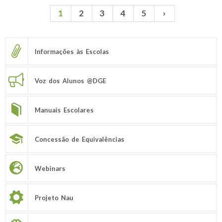
1
2
3
4
5
›
Páginas
Informações às Escolas
Voz dos Alunos @DGE
Manuais Escolares
Concessão de Equivalências
Webinars
Projeto Nau