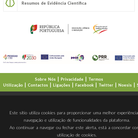
Resumos de Evidência Científica
Sobre Nós
Privacidade
Termos
Utilização
Contactos
Ligações
Facebook
Twitter
Noesis
Direção-Geral da Educação (DGE)
Este sítio utiliza cookies para proporcionar uma melhor experiênci
navegação e utilização de funcionalidades da plataforma.
Ao continuar a navegar ou fechar este alerta, está a concordar c
utilização de cookies.