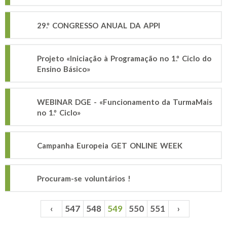
29.º CONGRESSO ANUAL DA APPI
Projeto «Iniciação à Programação no 1.º Ciclo do
Ensino Básico»
WEBINAR DGE - «Funcionamento da TurmaMais
no 1.º Ciclo»
Campanha Europeia GET ONLINE WEEK
Procuram-se voluntários !
‹
547
548
549
550
551
›
Páginas