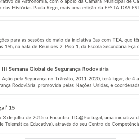
ativo de Astronomia, com o apoio da Câmara Municipal de Cas
a das Histórias Paula Rego, mais uma edição da FESTA DAS EST
rições para as sessões de maio da iniciativa 3as com TEA, que t
às 19h, na Sala de Reuniões 2, Piso 1, da Escola Secundária Eça d
 III Semana Global de Segurança Rodoviária
ção pela Segurança no Trânsito, 2011-2020, terá lugar, de 4 a
nça Rodoviária, promovida pelas Nações Unidas, e coordenada 
al’ 15
ia 3 de julho de 2015 o Encontro TIC@Portugal, uma iniciat
e Telemática Educativa), através do seu Centro de Competência 