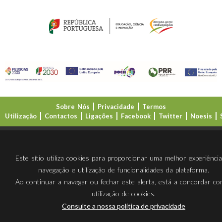
Sobre Nós
Privacidade
Termos
Utilização
Contactos
Ligações
Facebook
Twitter
Noesis
Direção-Geral da Educação (DGE)
Este sítio utiliza cookies para proporcionar uma melhor experiênci
navegação e utilização de funcionalidades da plataforma.
Ao continuar a navegar ou fechar este alerta, está a concordar c
utilização de cookies.
Consulte a nossa política de privacidade