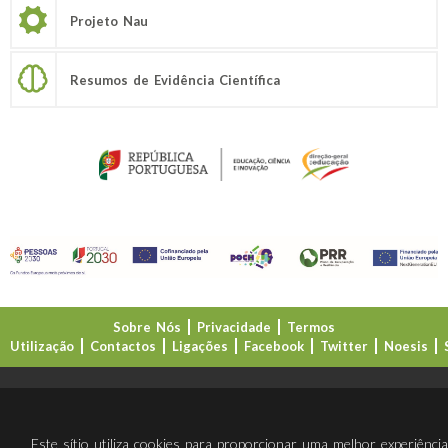
Projeto Nau
Resumos de Evidência Científica
Sobre Nós
Privacidade
Termos
Utilização
Contactos
Ligações
Facebook
Twitter
Noesis
Direção-Geral da Educação (DGE)
Este sítio utiliza cookies para proporcionar uma melhor experiênci