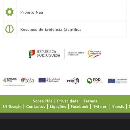
Projeto Nau
Resumos de Evidência Científica
Sobre Nós
Privacidade
Termos
Utilização
Contactos
Ligações
Facebook
Twitter
Noesis
Direção-Geral da Educação (DGE)