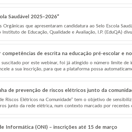
cola Saudável 2025–2026”
es Orgânicas que apresentaram candidatura ao Selo Escola Sau
nstituto de Educação, Qualidade e Avaliação, I.P. (EduQA) divulg
competências de escrita na educação pré-escolar e no 1
suscitado por este webinar, foi já atingido o número limite de 
ncele a sua inscrição, para que a plataforma possa automaticamen
ha de prevenção de riscos elétricos junto da comunida
 Riscos Elétricos na Comunidade” tem o objetivo de sensibiliz
s junto da rede elétrica, num contexto marcado por recentes d
de Informática (ONI) – inscrições até 15 de março