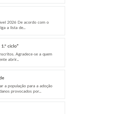
dável 2026 De acordo com o
a a lista de...
.º ciclo”
inscritos. Agradece-se a quem
te abrir...
de
ar a população para a adoção
anos provocados por...