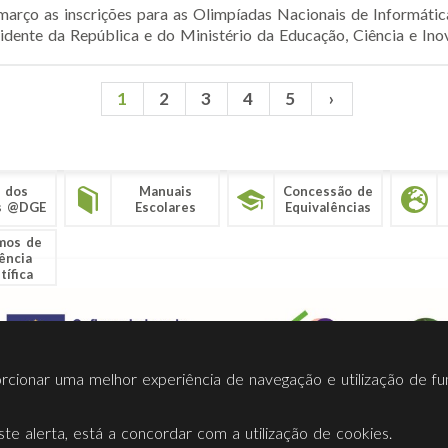
março as inscrições para as Olimpíadas Nacionais de Informátic
idente da República e do Ministério da Educação, Ciência e Inov
1
2
3
4
5
›
 dos
Manuais
Concessão de
s @DGE
Escolares
Equivalências
mos de
ência
tífica
porcionar uma melhor experiência de navegação e utilização de fu
te alerta, está a concordar com a utilização de cookies.
Termos Utilização
Contactos
Ligações
Facebook
Twitt