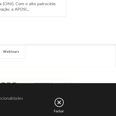
a (ONI). Com o alto patrocínio
ação, a APDSI...
Webinars
ncionalidades
Fechar
er
Noesis
Serviços