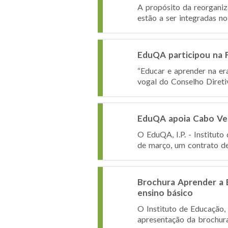
A propósito da reorganiz
estão a ser integradas no 
EduQA participou na Fu
“Educar e aprender na era
vogal do Conselho Diretiv
EduQA apoia Cabo Ver
O EduQA, I.P. - Institut
de março, um contrato de 
Brochura Aprender a E
ensino básico
O Instituto de Educação, 
apresentação da brochura