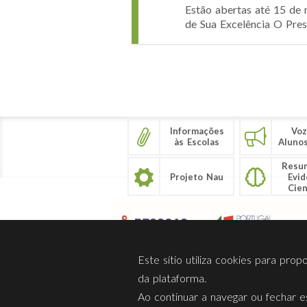
Estão abertas até 15 de 
de Sua Excelência O Pres
Páginas
Informações
Voz
às Escolas
Aluno
Resu
Projeto Nau
Evid
Cien
Este sítio utiliza cookies para pro
da plataforma.
Ao continuar a navegar ou fechar es
Sobre Nós
Privacidade