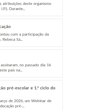
s atribuições deste organismo
P.). Durante...
ucação
contou com a participação da
, Rebeca Sá...
 assinaram, no passado dia 16
te país na...
o pré-escolar e 1.º ciclo do
e março de 2026, um Webinar de
ucação pré-...