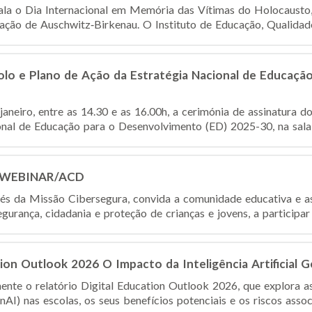
nala o Dia Internacional em Memória das Vítimas do Holocausto
ação de Auschwitz‑Birkenau. O Instituto de Educação, Qualidade e 
olo e Plano de Ação da Estratégia Nacional de Educaçã
janeiro, entre as 14.30 e as 16.00h, a cerimónia de assinatura d
nal de Educação para o Desenvolvimento (ED) 2025-30, na sala 
– WEBINAR/ACD
avés da Missão Cibersegura, convida a comunidade educativa e as 
urança, cidadania e proteção de crianças e jovens, a participar
ion Outlook 2026 O Impacto da Inteligência Artificial 
te o relatório Digital Education Outlook 2026, que explora a
AI) nas escolas, os seus benefícios potenciais e os riscos associ