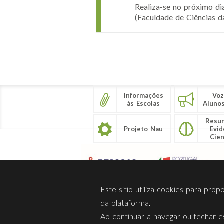
Realiza-se no próximo di
(Faculdade de Ciências da
Páginas
Informações
Voz
às Escolas
Aluno
Resu
Projeto Nau
Evid
Cien
Este sítio utiliza cookies para pro
da plataforma.
Ao continuar a navegar ou fechar es
Sobre Nós
Privacidade