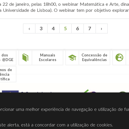
a 22 de janeiro, pelas 18h00, o webinar Matemática e Arte, din
 Universidade de Lisboa). O webinar tem por objetivo explorar a
‹
3
4
5
6
7
›
 dos
Manuais
Concessão de
s @DGE
Escolares
Equivalências
mos de
ência
tífica
porcionar uma melhor experiência de navegação e utilização de fu
te alerta, está a concordar com a utilização de cookies.
Termos Utilização
Contactos
Ligações
Facebook
Twitt