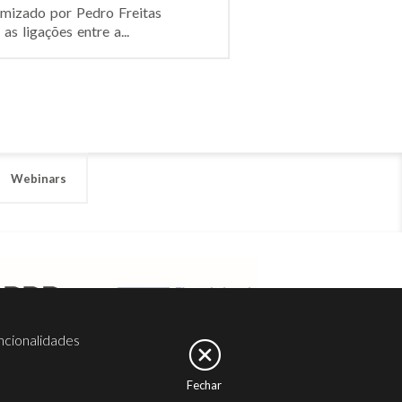
amizado por Pedro Freitas
s ligações entre a...
Webinars
ncionalidades
Fechar
er
Noesis
Serviços