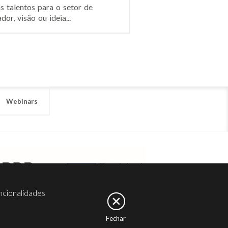
s talentos para o setor de
r, visão ou ideia...
Webinars
ncionalidades
Fechar
er
Noesis
Serviços