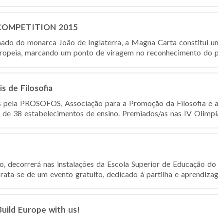
COMPETITION 2015
nado do monarca João de Inglaterra, a Magna Carta constitui 
uropeia, marcando um ponto de viragem no reconhecimento do pri
s de Filosofia
 pela PROSOFOS, Associação para a Promoção da Filosofia e a
s de 38 estabelecimentos de ensino. Premiados/as nas IV Olimpía
, decorrerá nas instalações da Escola Superior de Educação do I
a-se de um evento gratuito, dedicado à partilha e aprendizag
uild Europe with us!