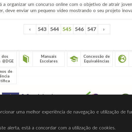
 a organizar um concurso online com o objetivo de atrair joven
r, deve enviar um pequeno vídeo mostrando o seu projeto inovado
‹
543
544
545
546
547
›
 dos
Manuais
Concessão de
s @DGE
Escolares
Equivalências
mos de
ência
tífica
porcionar uma melhor experiência de navegação e utilização de fu
te alerta, está a concordar com a utilização de cookies.
Termos Utilização
Contactos
Ligações
Facebook
Twitt