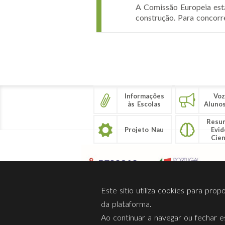
A Comissão Europeia está
construção. Para concorre
Páginas
Informações
Voz
às Escolas
Aluno
Resu
Projeto Nau
Evid
Cien
Este sítio utiliza cookies para pro
da plataforma.
Ao continuar a navegar ou fechar es
Sobre Nós
Privacidade