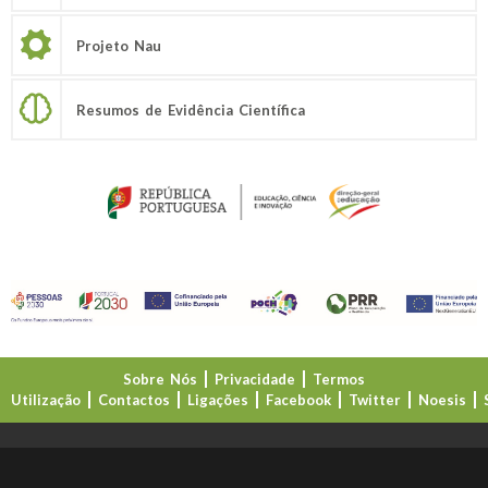
Projeto Nau
Resumos de Evidência Científica
Sobre Nós
Privacidade
Termos
Utilização
Contactos
Ligações
Facebook
Twitter
Noesis
Direção-Geral da Educação (DGE)