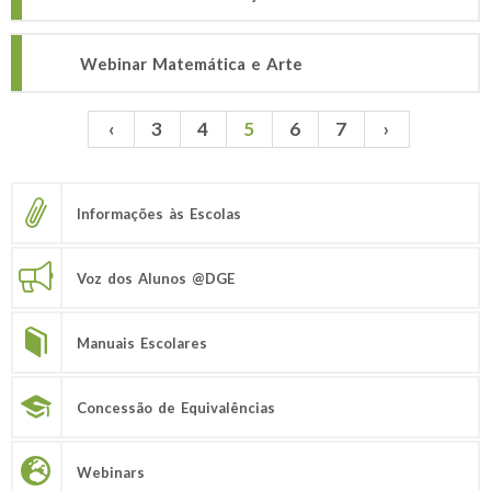
Webinar Matemática e Arte
‹
3
4
5
6
7
›
Páginas
Informações às Escolas
Voz dos Alunos @DGE
Manuais Escolares
Concessão de Equivalências
Webinars