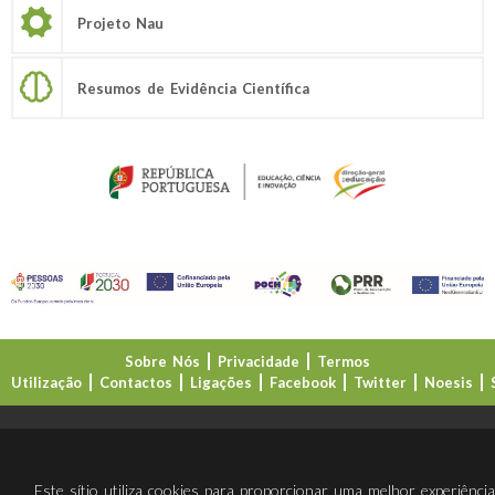
Projeto Nau
Resumos de Evidência Científica
Sobre Nós
Privacidade
Termos
Utilização
Contactos
Ligações
Facebook
Twitter
Noesis
Direção-Geral da Educação (DGE)
Este sítio utiliza cookies para proporcionar uma melhor experiênci