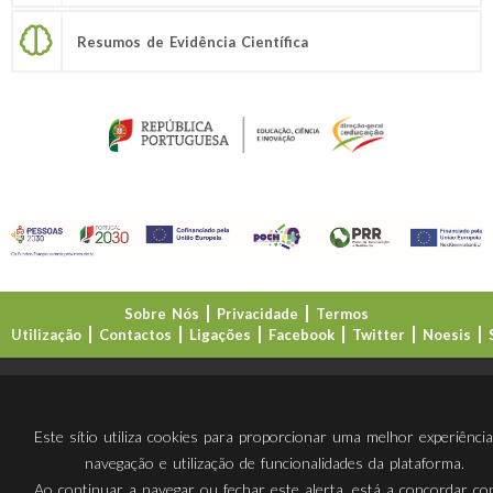
Resumos de Evidência Científica
Sobre Nós
Privacidade
Termos
Utilização
Contactos
Ligações
Facebook
Twitter
Noesis
Direção-Geral da Educação (DGE)
Este sítio utiliza cookies para proporcionar uma melhor experiênci
navegação e utilização de funcionalidades da plataforma.
Ao continuar a navegar ou fechar este alerta, está a concordar c