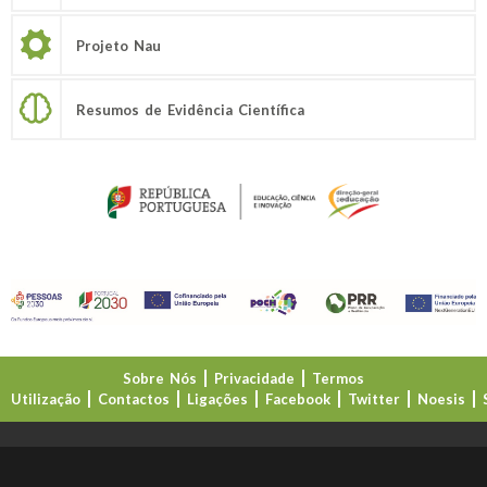
Projeto Nau
Resumos de Evidência Científica
Sobre Nós
Privacidade
Termos
Utilização
Contactos
Ligações
Facebook
Twitter
Noesis
Direção-Geral da Educação (DGE)