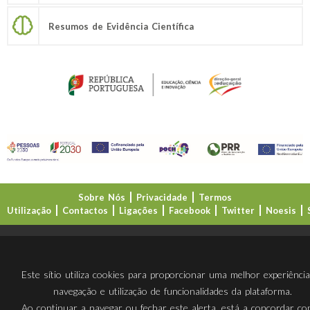
Resumos de Evidência Científica
Sobre Nós
Privacidade
Termos
Utilização
Contactos
Ligações
Facebook
Twitter
Noesis
Direção-Geral da Educação (DGE)
Este sítio utiliza cookies para proporcionar uma melhor experiênci
navegação e utilização de funcionalidades da plataforma.
Ao continuar a navegar ou fechar este alerta, está a concordar c