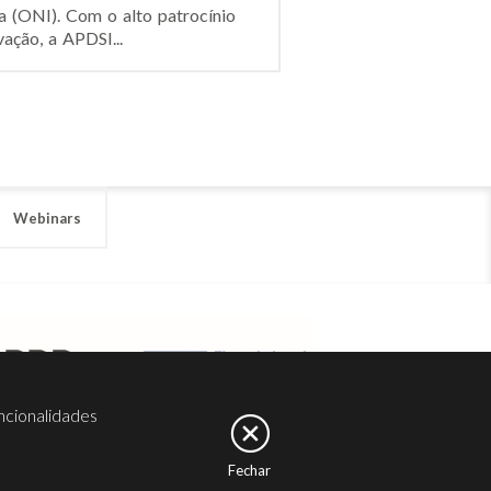
a (ONI). Com o alto patrocínio
ação, a APDSI...
Webinars
ncionalidades
Fechar
er
Noesis
Serviços