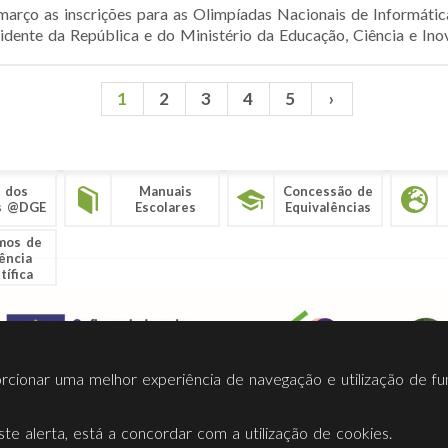
março as inscrições para as Olimpíadas Nacionais de Informátic
idente da República e do Ministério da Educação, Ciência e Inov
1
2
3
4
5
›
 dos
Manuais
Concessão de
s @DGE
Escolares
Equivalências
mos de
ência
tífica
porcionar uma melhor experiência de navegação e utilização de fu
te alerta, está a concordar com a utilização de cookies.
Termos Utilização
Contactos
Ligações
Facebook
Twitt