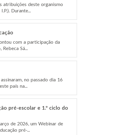
s atribuições deste organismo
P.). Durante...
ucação
contou com a participação da
, Rebeca Sá...
 assinaram, no passado dia 16
te país na...
o pré-escolar e 1.º ciclo do
e março de 2026, um Webinar de
ucação pré-...