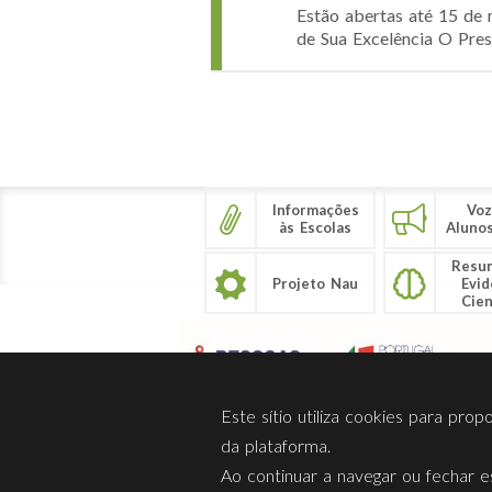
Estão abertas até 15 de 
de Sua Excelência O Pres
Páginas
Informações
Voz
às Escolas
Aluno
Resu
Projeto Nau
Evid
Cien
Este sítio utiliza cookies para pro
da plataforma.
Ao continuar a navegar ou fechar es
Sobre Nós
Privacidade