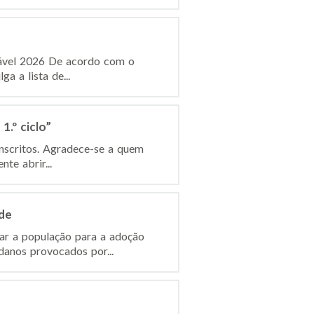
dável 2026 De acordo com o
a a lista de...
.º ciclo”
inscritos. Agradece-se a quem
te abrir...
de
ar a população para a adoção
anos provocados por...