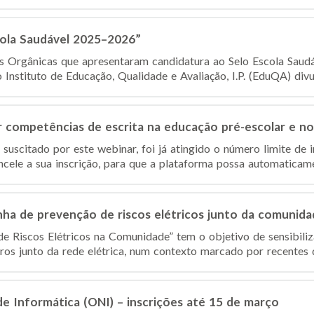
cola Saudável 2025–2026”
es Orgânicas que apresentaram candidatura ao Selo Escola Sau
nstituto de Educação, Qualidade e Avaliação, I.P. (EduQA) divulg
competências de escrita na educação pré-escolar e no 1
suscitado por este webinar, foi já atingido o número limite de 
ncele a sua inscrição, para que a plataforma possa automaticamen
ha de prevenção de riscos elétricos junto da comunida
 Riscos Elétricos na Comunidade” tem o objetivo de sensibiliz
s junto da rede elétrica, num contexto marcado por recentes d
de Informática (ONI) – inscrições até 15 de março