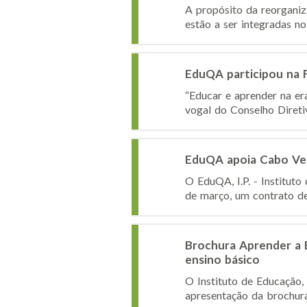
A propósito da reorganiz
estão a ser integradas no 
EduQA participou na Fu
“Educar e aprender na era
vogal do Conselho Diretiv
EduQA apoia Cabo Ver
O EduQA, I.P. - Institut
de março, um contrato de 
Brochura Aprender a E
ensino básico
O Instituto de Educação, 
apresentação da brochura