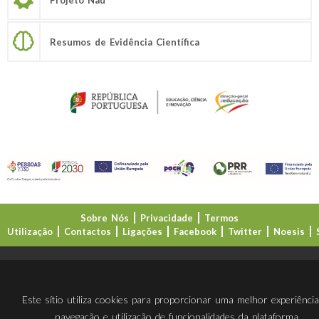
Resumos de Evidência Científica
Sobre Nós
Privacidade
Termos
Utilização
Contactos
Ligações
Facebook
Twitter
Noesis
Direção-Geral da Educação (DGE)
Este sítio utiliza cookies para proporcionar uma melhor experiênci
navegação e utilização de funcionalidades da plataforma.