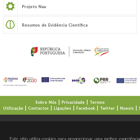
Projeto Nau
Resumos de Evidência Científica
Sobre Nós
Privacidade
Termos
Utilização
Contactos
Ligações
Facebook
Twitter
Noesis
Direção-Geral da Educação (DGE)
Este sítio utiliza cookies para proporcionar uma melhor experiênci