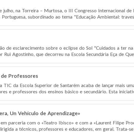
e julho, na Torreira – Murtosa, o III Congresso Internacional d
Portuguesa, subordinado ao tema "Educação Ambiental: travessi
são de esclarecimento sobre o eclipse do Sol "Cuidados a ter na
r Rui Agostinho, que decorreu na Escola Secundária Eça de Queir
 de Professores
TIC da Escola Superior de Santarém acaba de lançar mais uma 
es e professores dos ensinos básico e secundário. Esta iniciativa
era, Un Vehículo de Aprendizage»
em parceria com o «Teatro Ibisco» e com a «Laurent Filipe Pro
rigida a técnicos, professores e educadores, em geral. Trata-se