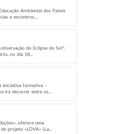
e Educação Ambiental dos Países
as e encontros...
 observação do Eclipse do Sol",
ós, no dia 18...
iniciativa formativa –
 irá decorrer entre os...
duções», oferece uma
 do projeto «LÓVA» (La...