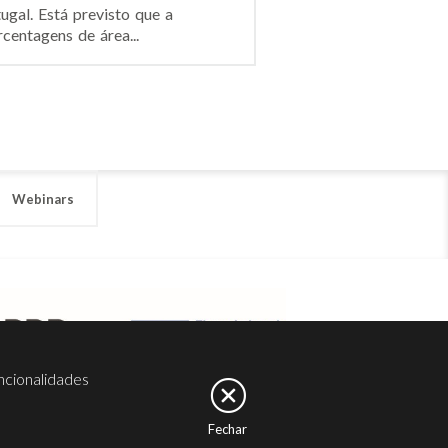
ugal. Está previsto que a
centagens de área...
Webinars
ncionalidades
Fechar
er
Noesis
Serviços