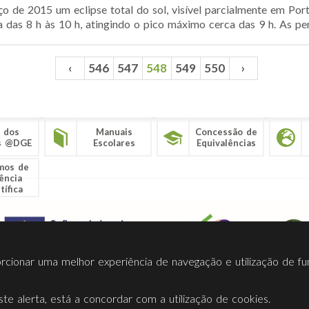
o de 2015 um eclipse total do sol, visível parcialmente em Port
 das 8 h às 10 h, atingindo o pico máximo cerca das 9 h. As per
‹
546
547
548
549
550
›
 dos
Manuais
Concessão de
s @DGE
Escolares
Equivalências
mos de
ência
tífica
porcionar uma melhor experiência de navegação e utilização de fu
te alerta, está a concordar com a utilização de cookies.
Termos Utilização
Contactos
Ligações
Facebook
Twitt