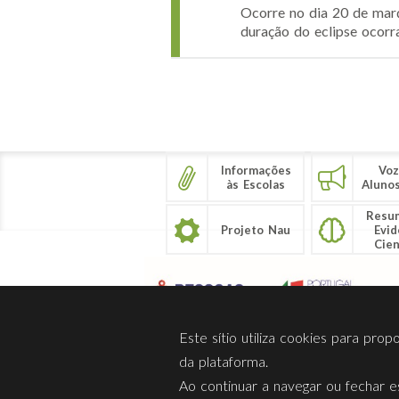
Ocorre no dia 20 de març
duração do eclipse ocorra
Páginas
Informações
Voz
às Escolas
Aluno
Resu
Projeto Nau
Evid
Cien
Este sítio utiliza cookies para pro
da plataforma.
Ao continuar a navegar ou fechar es
Sobre Nós
Privacidade