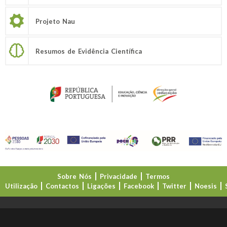
Projeto Nau
Resumos de Evidência Científica
Sobre Nós
Privacidade
Termos
Utilização
Contactos
Ligações
Facebook
Twitter
Noesis
Direção-Geral da Educação (DGE)