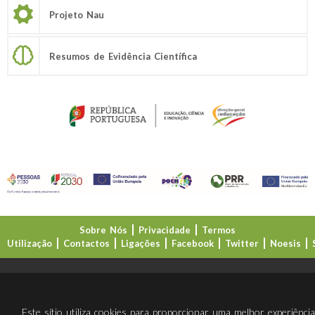
Projeto Nau
Resumos de Evidência Científica
Sobre Nós
Privacidade
Termos
Utilização
Contactos
Ligações
Facebook
Twitter
Noesis
Direção-Geral da Educação (DGE)
Este sítio utiliza cookies para proporcionar uma melhor experiênci