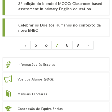
3.ª edição do blended MOOC: Classroom-based
assessment in primary English education
Celebrar os Direitos Humanos no contexto da
nova ENEC
‹
5
6
7
8
9
›
Páginas
Informações às Escolas
Voz dos Alunos @DGE
Manuais Escolares
Concessão de Equivalências