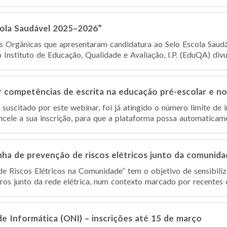
cola Saudável 2025–2026”
es Orgânicas que apresentaram candidatura ao Selo Escola Sau
nstituto de Educação, Qualidade e Avaliação, I.P. (EduQA) divulg
competências de escrita na educação pré-escolar e no 1
suscitado por este webinar, foi já atingido o número limite de 
ncele a sua inscrição, para que a plataforma possa automaticamen
ha de prevenção de riscos elétricos junto da comunida
 Riscos Elétricos na Comunidade” tem o objetivo de sensibiliz
s junto da rede elétrica, num contexto marcado por recentes d
de Informática (ONI) – inscrições até 15 de março