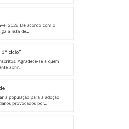
dável 2026 De acordo com o
a a lista de...
.º ciclo”
inscritos. Agradece-se a quem
te abrir...
de
ar a população para a adoção
anos provocados por...