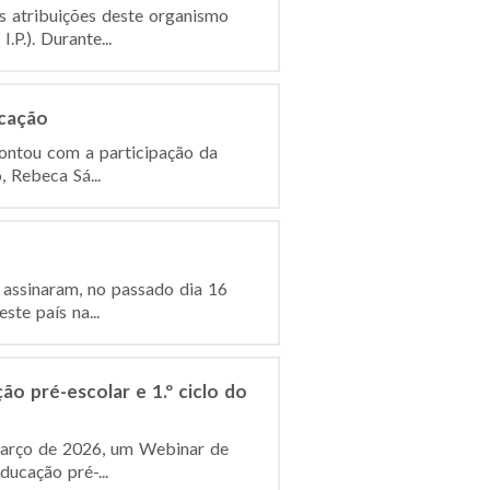
s atribuições deste organismo
P.). Durante...
ucação
contou com a participação da
, Rebeca Sá...
 assinaram, no passado dia 16
te país na...
o pré-escolar e 1.º ciclo do
e março de 2026, um Webinar de
ucação pré-...