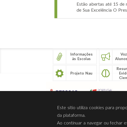
Estão abertas até 15 de 
de Sua Excelência O Pres
Páginas
Informações
Voz
às Escolas
Aluno
Resu
Projeto Nau
Evid
Cien
Este sítio utiliza cookies para pro
da plataforma.
Ao continuar a navegar ou fechar es
Sobre Nós
Privacidade