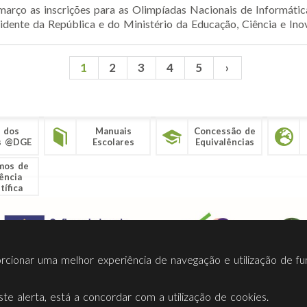
março as inscrições para as Olimpíadas Nacionais de Informátic
idente da República e do Ministério da Educação, Ciência e Inov
1
2
3
4
5
›
 dos
Manuais
Concessão de
s @DGE
Escolares
Equivalências
mos de
ência
tífica
porcionar uma melhor experiência de navegação e utilização de fu
te alerta, está a concordar com a utilização de cookies.
Termos Utilização
Contactos
Ligações
Facebook
Twitt