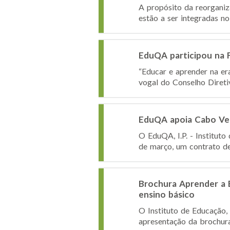
A propósito da reorganiz
estão a ser integradas no 
EduQA participou na Fu
“Educar e aprender na era
vogal do Conselho Diretiv
EduQA apoia Cabo Ver
O EduQA, I.P. - Institut
de março, um contrato de 
Brochura Aprender a E
ensino básico
O Instituto de Educação, 
apresentação da brochura