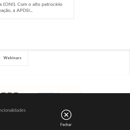
a (ONI). Com o alto patrocínio
ação, a APDSI...
Webinars
ncionalidades
Fechar
er
Noesis
Serviços