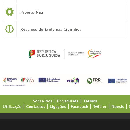
Projeto Nau
Resumos de Evidência Científica
Sobre Nós
Privacidade
Termos
Utilização
Contactos
Ligações
Facebook
Twitter
Noesis
Direção-Geral da Educação (DGE)