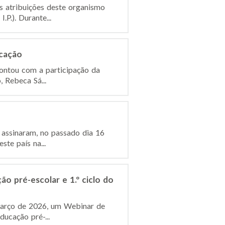
s atribuições deste organismo
P.). Durante...
ucação
contou com a participação da
, Rebeca Sá...
 assinaram, no passado dia 16
te país na...
o pré-escolar e 1.º ciclo do
e março de 2026, um Webinar de
ucação pré-...