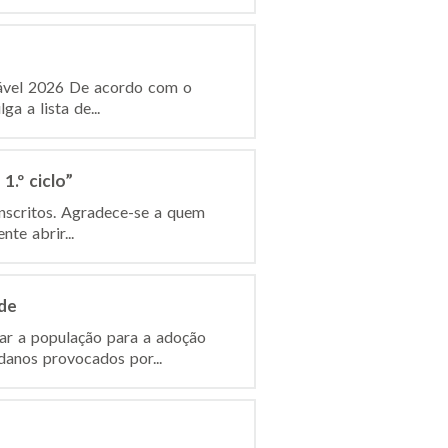
dável 2026 De acordo com o
a a lista de...
.º ciclo”
inscritos. Agradece-se a quem
te abrir...
de
ar a população para a adoção
anos provocados por...