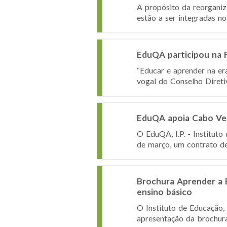
A propósito da reorganiz
estão a ser integradas no 
EduQA participou na Fu
“Educar e aprender na era
vogal do Conselho Diretiv
EduQA apoia Cabo Ver
O EduQA, I.P. - Institut
de março, um contrato de 
Brochura Aprender a E
ensino básico
O Instituto de Educação, 
apresentação da brochura