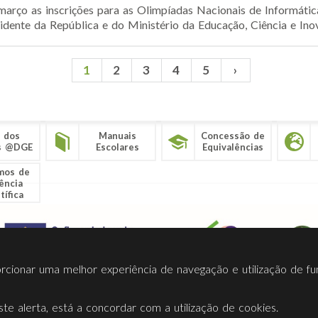
março as inscrições para as Olimpíadas Nacionais de Informátic
idente da República e do Ministério da Educação, Ciência e Inov
1
2
3
4
5
›
 dos
Manuais
Concessão de
s @DGE
Escolares
Equivalências
mos de
ência
tífica
porcionar uma melhor experiência de navegação e utilização de fu
te alerta, está a concordar com a utilização de cookies.
Termos Utilização
Contactos
Ligações
Facebook
Twitt