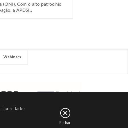
a (ONI). Com o alto patrocínio
ação, a APDSI...
Webinars
ncionalidades
Fechar
er
Noesis
Serviços