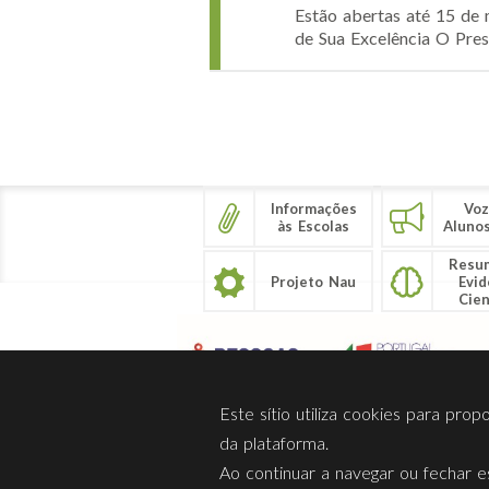
Estão abertas até 15 de 
de Sua Excelência O Pres
Páginas
Informações
Voz
às Escolas
Aluno
Resu
Projeto Nau
Evid
Cien
Este sítio utiliza cookies para pro
da plataforma.
Ao continuar a navegar ou fechar es
Sobre Nós
Privacidade