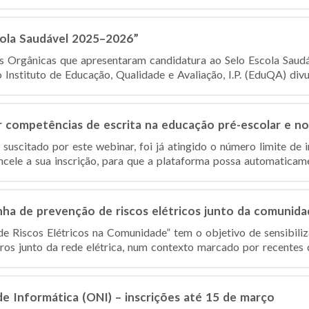
cola Saudável 2025–2026”
es Orgânicas que apresentaram candidatura ao Selo Escola Sau
nstituto de Educação, Qualidade e Avaliação, I.P. (EduQA) divulg
competências de escrita na educação pré-escolar e no 1
suscitado por este webinar, foi já atingido o número limite de 
ncele a sua inscrição, para que a plataforma possa automaticamen
ha de prevenção de riscos elétricos junto da comunida
 Riscos Elétricos na Comunidade” tem o objetivo de sensibiliz
s junto da rede elétrica, num contexto marcado por recentes d
de Informática (ONI) – inscrições até 15 de março