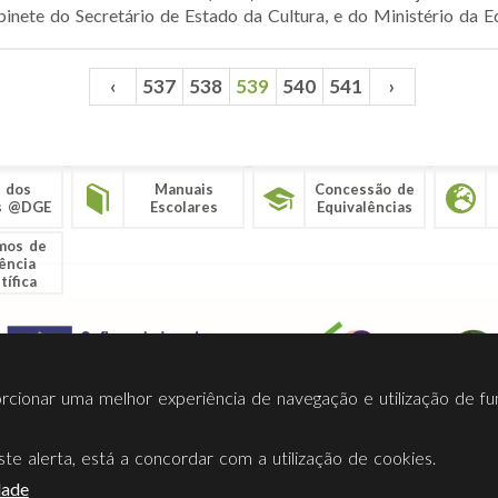
inete do Secretário de Estado da Cultura, e do Ministério da Ed
‹
537
538
539
540
541
›
 dos
Manuais
Concessão de
s @DGE
Escolares
Equivalências
mos de
ência
tífica
porcionar uma melhor experiência de navegação e utilização de fu
te alerta, está a concordar com a utilização de cookies.
Termos Utilização
Contactos
Ligações
Facebook
Twitt
dade