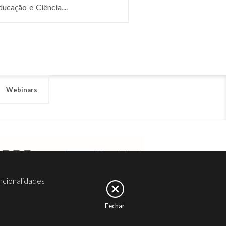
ucação e Ciência,...
Webinars
ncionalidades
Fechar
er
Noesis
Serviços