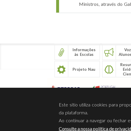
Ministros, através do Gab
Páginas
Informações
Voz
às Escolas
Aluno
Resu
Projeto Nau
Evid
Cien
Este sítio utiliza cookies para pro
da plataforma.
Ao continuar a navegar ou fechar es
Sobre Nós
Privacidade
Consulte a nossa política de privaci