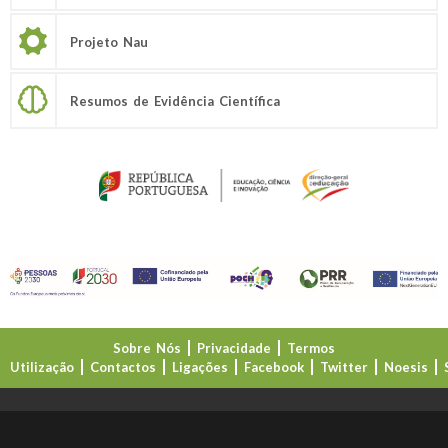
Projeto Nau
Resumos de Evidência Científica
Sobre Nós
Privacidade
Termos
Utilização
Contactos
Ligações
Facebook
Twitter
Noesis
Direção-Geral da Educação (DGE)