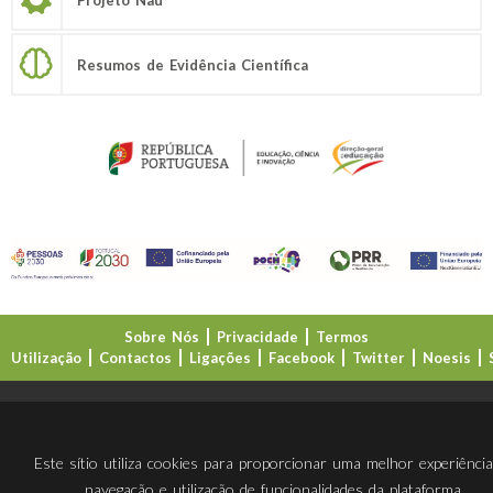
Resumos de Evidência Científica
Sobre Nós
Privacidade
Termos
Utilização
Contactos
Ligações
Facebook
Twitter
Noesis
Direção-Geral da Educação (DGE)
Este sítio utiliza cookies para proporcionar uma melhor experiênci
navegação e utilização de funcionalidades da plataforma.