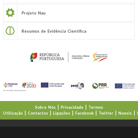
Projeto Nau
Resumos de Evidência Científica
Sobre Nós
Privacidade
Termos
Utilização
Contactos
Ligações
Facebook
Twitter
Noesis
Direção-Geral da Educação (DGE)