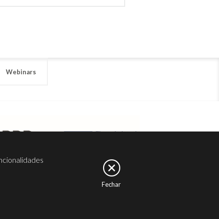
Webinars
ncionalidades
Fechar
er
Noesis
Serviços