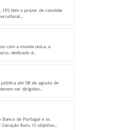
I.P.) têm o prazer de convidar
cultural....
ceu com a moeda única, a
rso, dedicado à...
 pública até 08 de agosto de
evem ser dirigidos...
 Banco de Portugal e os
 Geração €uro. O objetivo...