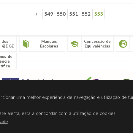
‹
549
550
551
552
553
 dos
Manuais
Concessão de
s @DGE
Escolares
Equivalências
mos de
ência
tífica
porcionar uma melhor experiência de navegação e utilização de fu
te alerta, está a concordar com a utilização de cookies.
Termos Utilização
Contactos
Ligações
Facebook
Twitt
dade
Direção-Geral da Educação (DGE)