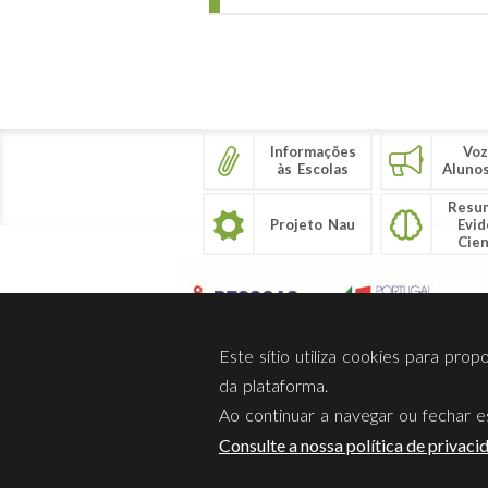
Páginas
Informações
Voz
às Escolas
Aluno
Resu
Projeto Nau
Evid
Cien
Este sítio utiliza cookies para pro
da plataforma.
Ao continuar a navegar ou fechar es
Sobre Nós
Privacidade
Consulte a nossa política de privaci