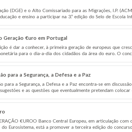
ção (DGE) e o Alto Comissariado para as Migrações, I.P. (ACM, 
ucação e ensino a participar na 3.ª edição do Selo de Escola Inter
so Geração €uro em Portugal
ção é dar a conhecer, à primeira geração de europeus que cres
onetária para o dia-a-dia dos cidadãos da área do euro. O concu
ão para a Segurança, a Defesa e a Paz
o para a Segurança, a Defesa e a Paz encontra-se em discussão
 sugestões e as questões que eventualmente pretendam colocar d
ro
GERAÇÃO €URO​ O Banco Central Europeu, em articulação com o
s do Eurosistema, está a promover a terceira edição do concurso