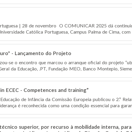
Portuguesa | 28 de novembro O COMUNICAR 2025 dá continuida
 Universidade Católica Portuguesa, Campus Palma de Cima, com o 
uro" - Lançamento do Projeto
zou-se o encontro que marcou o arranque oficial do projeto “u
Geral da Educação, .PT, Fundação MEO, Banco Montepio, Siemens
 in ECEC - Competences and training”
ducação de Infância da Comissão Europeia publicou o 2.º Relat
iderança é reconhecida como uma condição essencial para garanti
cnico superior, por recurso à mobilidade interna, para 