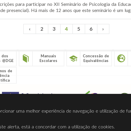
crições para participar no XII Seminário de Psicologia da Ed
e presencial). Há mais de 12 anos que este seminário é um lugar
‹
2
3
4
5
6
›
 dos
Manuais
Concessão de
s @DGE
Escolares
Equivalências
mos de
ência
tífica
porcionar uma melhor experiência de navegação e utilização de fu
te alerta, está a concordar com a utilização de cookies.
Termos Utilização
Contactos
Ligações
Facebook
Twitt