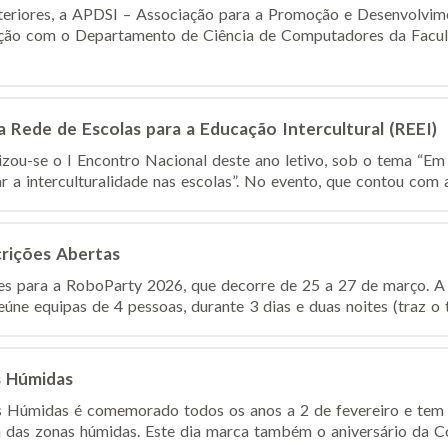
teriores, a APDSI – Associação para a Promoção e Desenvolvim
ção com o Departamento de Ciência de Computadores da Facul
a Rede de Escolas para a Educação Intercultural (REEI)
lizou-se o I Encontro Nacional deste ano letivo, sob o tema “Em
 a interculturalidade nas escolas”. No evento, que contou com 
crições Abertas
ções para a RoboParty 2026, que decorre de 25 a 27 de março.
ne equipas de 4 pessoas, durante 3 dias e duas noites (traz o t
s Húmidas
 Húmidas é comemorado todos os anos a 2 de fevereiro e tem
a das zonas húmidas. Este dia marca também o aniversário da C