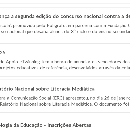
lança a segunda edição do concurso nacional contra a 
scola”, promovido pelo Polígrafo, em parceria com a Fundação C
o nacional que desafia alunos do 3.º ciclo e do ensino secundár
025
de Apoio eTwinning tem a honra de anunciar os vencedores do
rojetos educativos de referência, desenvolvidos através da cola
atório Nacional sobre Literacia Mediática
ra a Comunicação Social (ERC) apresentou, no dia 26 de janei
 Relatório Nacional sobre Literacia Mediática. O documento foi 
ologia da Educação - Inscrições Abertas