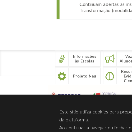
Continuam abertas as ins
Transformação (modalidad
Páginas
Informações
Voz
às Escolas
Aluno
Resu
Projeto Nau
Evid
Cien
Este sítio utiliza cookies para pro
da plataforma.
Ao continuar a navegar ou fechar es
Sobre Nós
Privacidade