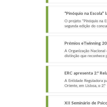
“Pinóquio na Escola” 
O projeto “Pinóquio na E
segunda edição do concurs
Prémios eTwinning 2
A Organização Nacional 
distinção que reconhece p
ERC apresenta 2.º Rel
A Entidade Reguladora pa
Oriente, em Lisboa, o 2.º
XII Seminário de Psic