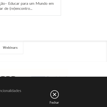
ucação– Educar para um Mundo em
 de (re)encontro...
Webinars
ncionalidades
Fechar
er
Noesis
Serviços