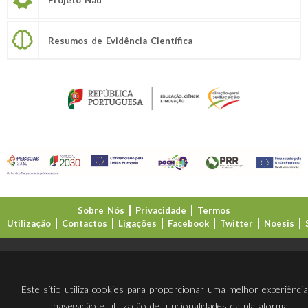
Resumos de Evidência Científica
Sobre Nós
Privacidade
Termos
Utilização
Contactos
Ligações
Facebook
Twitter
Noesis
Direção-Geral da Educação (DGE)
Este sítio utiliza cookies para proporcionar uma melhor experiênci
navegação e utilização de funcionalidades da plataforma.