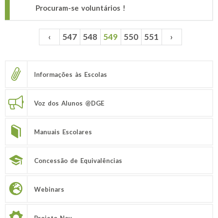
Procuram-se voluntários !
‹
547
548
549
550
551
›
Páginas
Informações às Escolas
Voz dos Alunos @DGE
Manuais Escolares
Concessão de Equivalências
Webinars
Projeto Nau