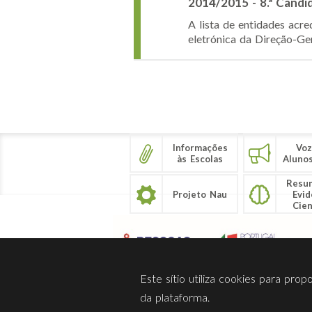
2014/2015 - 8.ª Candi
A lista de entidades acre
eletrónica da Direção-Ge
Páginas
Informações
Voz
às Escolas
Aluno
Resu
Projeto Nau
Evid
Cien
Este sítio utiliza cookies para pro
da plataforma.