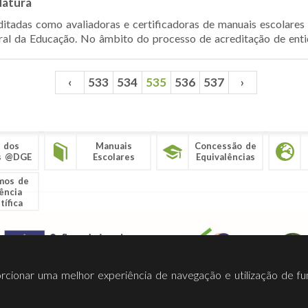
datura
ditadas como avaliadoras e certificadoras de manuais escolares 
ral da Educação. No âmbito do processo de acreditação de enti
‹
533
534
535
536
537
›
 dos
Manuais
Concessão de
s @DGE
Escolares
Equivalências
mos de
ência
tífica
porcionar uma melhor experiência de navegação e utilização de fu