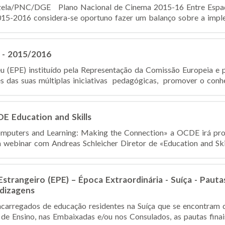
uzela/PNC/DGE Plano Nacional de Cinema 2015-16 Entre Espaç
015-2016 considera-se oportuno fazer um balanço sobre a imple
 - 2015/2016
u (EPE) instituído pela Representação da Comissão Europeia e 
és das suas múltiplas iniciativas pedagógicas, promover o conhe
E Education and Skills
omputers and Learning: Making the Connection» a OCDE irá pr
 webinar com Andreas Schleicher Diretor de «Education and Ski
strangeiro (EPE) – Época Extraordinária - Suíça - Pauta
ndizagens
ncarregados de educação residentes na Suíça que se encontram d
de Ensino, nas Embaixadas e/ou nos Consulados, as pautas finais