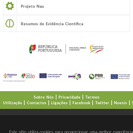
Projeto Nau
Resumos de Evidência Científica
Sobre Nós
Privacidade
Termos
Utilização
Contactos
Ligações
Facebook
Twitter
Noesis
Direção-Geral da Educação (DGE)
Este sítio utiliza cookies para proporcionar uma melhor experiênci