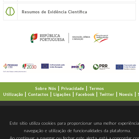
Resumos de Evidência Científica
Sobre Nós
Privacidade
Termos
Utilização
Contactos
Ligações
Facebook
Twitter
Noesis
Direção-Geral da Educação (DGE)
Este sítio utiliza cookies para proporcionar uma melhor experiênci
navegação e utilização de funcionalidades da plataforma.
Ao continuar a navegar ou fechar este alerta, está a concordar c