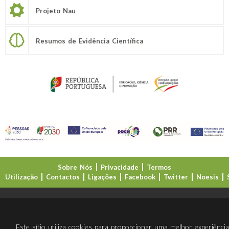
Projeto Nau
Resumos de Evidência Científica
Sobre Nós
Privacidade
Termos
Utilização
Contactos
Ligações
Facebook
Twitter
Noesis
Direção-Geral da Educação (DGE)
Este sítio utiliza cookies para proporcionar uma melhor experiênci