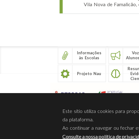
Vila Nova de Famalicão, 
Páginas
Informações
Voz
às Escolas
Aluno
Resu
Projeto Nau
Evid
Cien
Este sítio utiliza cookies para pro
da plataforma.
Ao continuar a navegar ou fechar es
Sobre Nós
Privacidade
Consulte a nossa política de privaci