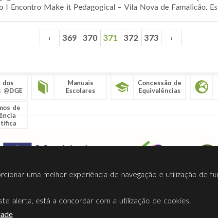
o I Encontro Make it Pedagogical – Vila Nova de Famalicão. Est
‹
369
370
371
372
373
›
 dos
Manuais
Concessão de
s @DGE
Escolares
Equivalências
mos de
ência
tífica
porcionar uma melhor experiência de navegação e utilização de fu
te alerta, está a concordar com a utilização de cookies.
Termos Utilização
Contactos
Ligações
Facebook
Twitt
dade