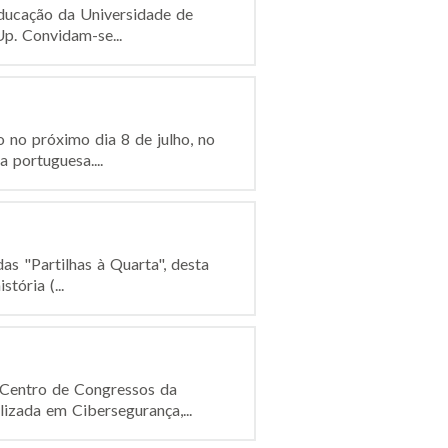
 Educação da Universidade de
p. Convidam-se...
o no próximo dia 8 de julho, no
 portuguesa....
das "Partilhas à Quarta", desta
ória (...
 Centro de Congressos da
izada em Cibersegurança,...