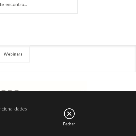
e encontro...
Webinars
ncionalidades
Fechar
er
Noesis
Serviços