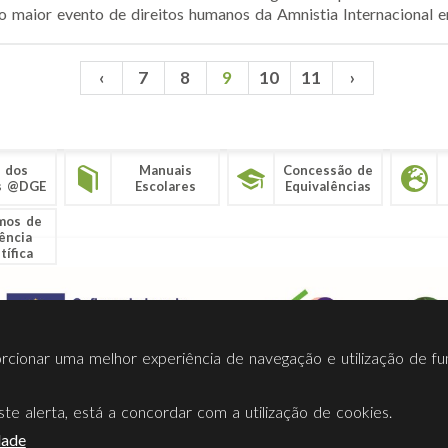
 maior evento de direitos humanos da Amnistia Internacional e
‹
7
8
9
10
11
›
 dos
Manuais
Concessão de
s @DGE
Escolares
Equivalências
mos de
ência
tífica
porcionar uma melhor experiência de navegação e utilização de fu
te alerta, está a concordar com a utilização de cookies.
Termos Utilização
Contactos
Ligações
Facebook
Twitt
dade