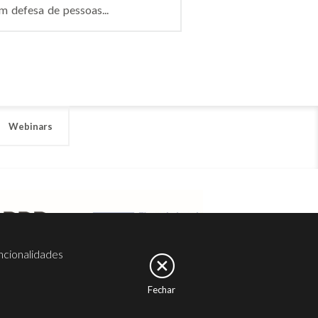
m defesa de pessoas...
Webinars
ncionalidades
Fechar
er
Noesis
Serviços