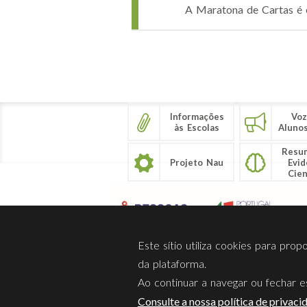
A Maratona de Cartas é o
Páginas
Informações
Voz
às Escolas
Aluno
Resu
Projeto Nau
Evid
Cien
Este sítio utiliza cookies para pro
da plataforma.
Ao continuar a navegar ou fechar es
Sobre Nós
Privacidade
Consulte a nossa política de privaci