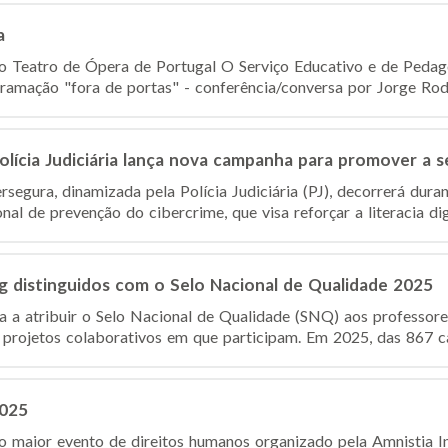
a
do Teatro de Ópera de Portugal O Serviço Educativo e de Peda
ramação "fora de portas" - conferência/conversa por Jorge Rodri
olícia Judiciária lança nova campanha para promover a s
egura, dinamizada pela Polícia Judiciária (PJ), decorrerá dur
nal de prevenção do cibercrime, que visa reforçar a literacia digit
g distinguidos com o Selo Nacional de Qualidade 2025
a a atribuir o Selo Nacional de Qualidade (SNQ) aos professor
 projetos colaborativos em que participam. Em 2025, das 867 c
2025
o maior evento de direitos humanos organizado pela Amnistia I