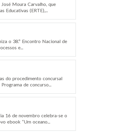
e José Moura Carvalho, que
s Educativas (ERTE),...
iza o 38.º Encontro Nacional de
cessos e...
ças do procedimento concursal
 Programa de concurso...
ia 16 de novembro celebra-se o
ovo ebook “Um oceano...