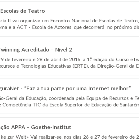
 Escolas de Teatro
ia II vai organizar um Encontro Nacional de Escolas de Teatr
ema e a ACT - Escola de Actores, que decorrerá no próximo dia 
Twinning Acreditado – Nível 2
29 de fevereiro e 28 de abril de 2016, a 1.ª edição do Curso eTw
ecursos e Tecnologias Educativas (ERTE), da Direção-Geral da Ed
uraNet - “Faz a tua parte por uma Internet melhor”
ão-Geral da Educação, coordenada pela Equipa de Recursos e T
 Competência TIC da Escola Superior de Educação de Santarém, 
ação APPA – Goethe-Institut
ke zur Welt» Vai realizar-se, nos dias 26 e 27 de fevereiro de 