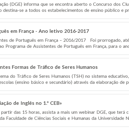
ação (DGE) informa que se encontra aberto o Concurso dos Cl
 destina-se a todos os estabelecimentos de ensino público e pri
guês em França - Ano letivo 2016-2017
entes de Português em França – 2016/2017 Foi prorrogado, até
ao Programa de Assistentes de Português em França, para o ano 
entes Formas de Tráfico de Seres Humanos
 tema do Tráfico de Seres Humanos (TSH) no sistema educativ
escolas (ensino básico e secundário) através da elaboração de pr
ação de Inglês no 1.º CEB»
a partir das 15 horas, assista a mais um webinar DGE, que terá
da Faculdade de Ciências Sociais e Humanas da Universidade No