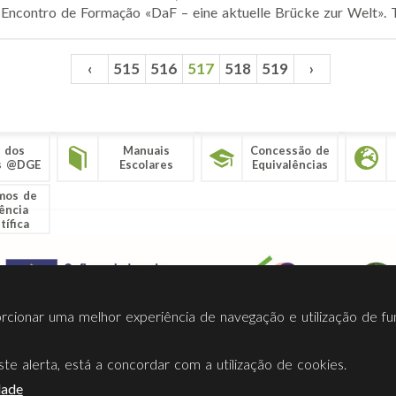
 Encontro de Formação «DaF – eine aktuelle Brücke zur Welt». Tr
‹
515
516
517
518
519
›
 dos
Manuais
Concessão de
s @DGE
Escolares
Equivalências
mos de
ência
tífica
porcionar uma melhor experiência de navegação e utilização de fu
te alerta, está a concordar com a utilização de cookies.
Termos Utilização
Contactos
Ligações
Facebook
Twitt
dade