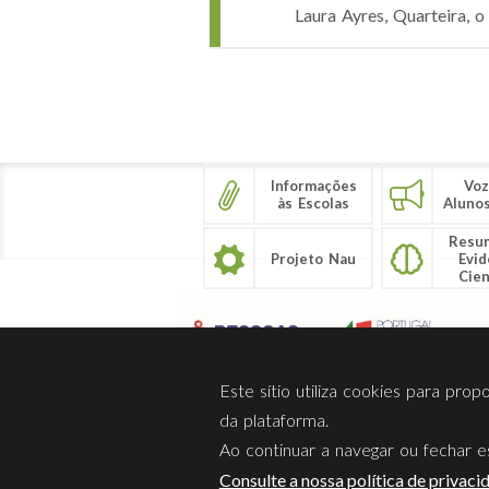
Laura Ayres, Quarteira, o
Páginas
Informações
Voz
às Escolas
Aluno
Resu
Projeto Nau
Evid
Cien
Este sítio utiliza cookies para pro
da plataforma.
Ao continuar a navegar ou fechar es
Sobre Nós
Privacidade
Consulte a nossa política de privaci