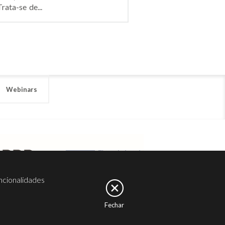
ata-se de...
Webinars
ncionalidades
Fechar
er
Noesis
Serviços