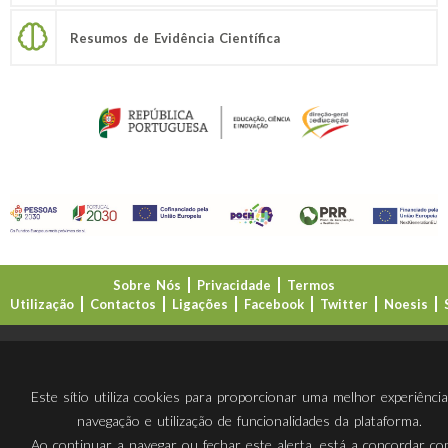
Resumos de Evidência Científica
Sobre Nós
Privacidade
Termos
Utilização
Contactos
Ligações
Facebook
Twitter
Noesis
Direção-Geral da Educação (DGE)
Este sítio utiliza cookies para proporcionar uma melhor experiênci
navegação e utilização de funcionalidades da plataforma.
Ao continuar a navegar ou fechar este alerta, está a concordar c