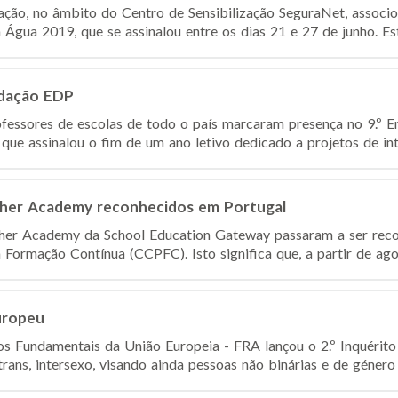
ação, no âmbito do Centro de Sensibilização SeguraNet, assoc
 Água 2019, que se assinalou entre os dias 21 e 27 de junho. Es
ndação EDP
fessores de escolas de todo o país marcaram presença no 9.º E
que assinalou o fim de um ano letivo dedicado a projetos de int
cher Academy reconhecidos em Portugal
cher Academy da School Education Gateway passaram a ser rec
Formação Contínua (CCPFC). Isto significa que, a partir de agor
uropeu
os Fundamentais da União Europeia - FRA lançou o 2.º Inquéri
, trans, intersexo, visando ainda pessoas não binárias e de género