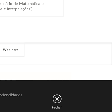
Seminário de Matemática e
e Interpelações”,...
Webinars
ncionalidades
Fechar
er
Noesis
Serviços