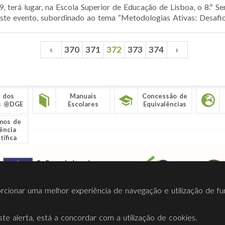
9, terá lugar, na Escola Superior de Educação de Lisboa, o 8.º 
ste evento, subordinado ao tema “Metodologias Ativas: Desafios 
‹
370
371
372
373
374
›
 dos
Manuais
Concessão de
s @DGE
Escolares
Equivalências
mos de
ência
tífica
porcionar uma melhor experiência de navegação e utilização de fu
te alerta, está a concordar com a utilização de cookies.
Termos Utilização
Contactos
Ligações
Facebook
Twitt