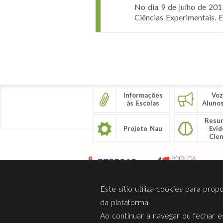
No dia 9 de julho de 201
Ciências Experimentais. E
Páginas
Informações
Voz
às Escolas
Aluno
Resu
Projeto Nau
Evid
Cien
Este sítio utiliza cookies para pro
da plataforma.
Ao continuar a navegar ou fechar es
Sobre Nós
Privacidade